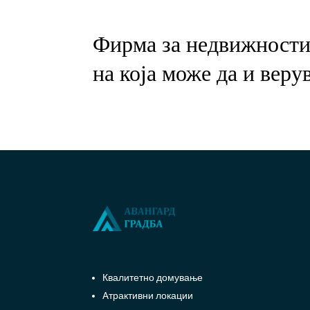
Фирма за недвижност
на која може да и веру
Квалитетно домување
Aтрактивни локации