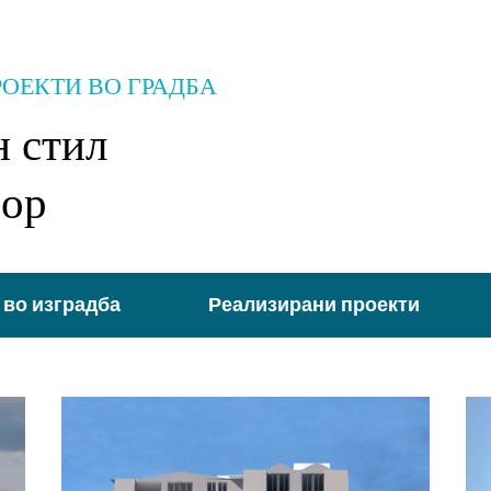
РОЕКТИ ВО ГРАДБА
н стил
фор
 во изградба
Реализирани проекти