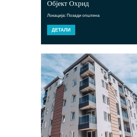
Објект Охрид
Локација: Позади општина
ДЕТАЛИ