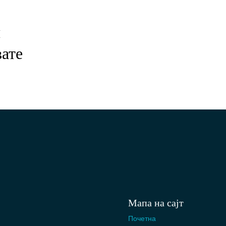
и
вате
Мапа на сајт
Почетна