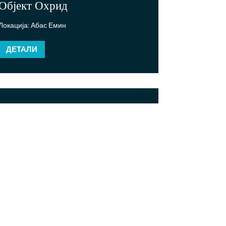
Објект Охрид
Локација: Абас Емин
ДЕТАЛИ