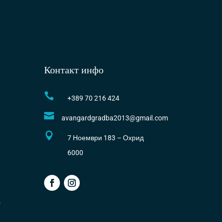
Контакт инфо

+389 70 216 424

avangardgradba2013@gmail.com

7 Ноември 183 – Охрид
6000
m