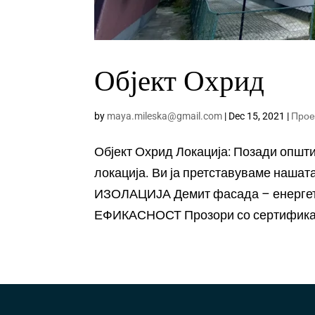
Објект Охрид
by
maya.mileska@gmail.com
|
Dec 15, 2021
|
Прое
Објект Охрид Локација: Позади општ
локација. Ви ја претставуваме наша
ИЗОЛАЦИЈА Демит фасада – енергет
ЕФИКАСНОСТ Прозори со сертификат